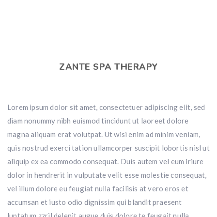
ZANTE SPA THERAPY
Lorem ipsum dolor sit amet, consectetuer adipiscing elit, sed
diam nonummy nibh euismod tincidunt ut laoreet dolore
magna aliquam erat volutpat. Ut wisi enim ad minim veniam,
quis nostrud exerci tation ullamcorper suscipit lobortis nisl ut
aliquip ex ea commodo consequat. Duis autem vel eum iriure
dolor in hendrerit in vulputate velit esse molestie consequat,
vel illum dolore eu feugiat nulla facilisis at vero eros et
accumsan et iusto odio dignissim qui blandit praesent
luptatum zzril delenit augue duis dolore te feugait nulla