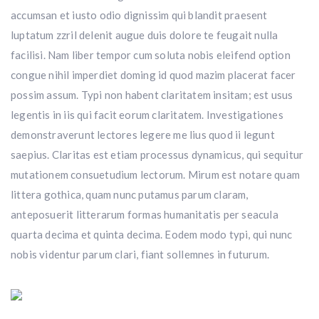
accumsan et iusto odio dignissim qui blandit praesent
luptatum zzril delenit augue duis dolore te feugait nulla
facilisi. Nam liber tempor cum soluta nobis eleifend option
congue nihil imperdiet doming id quod mazim placerat facer
possim assum. Typi non habent claritatem insitam; est usus
legentis in iis qui facit eorum claritatem. Investigationes
demonstraverunt lectores legere me lius quod ii legunt
saepius. Claritas est etiam processus dynamicus, qui sequitur
mutationem consuetudium lectorum. Mirum est notare quam
littera gothica, quam nunc putamus parum claram,
anteposuerit litterarum formas humanitatis per seacula
quarta decima et quinta decima. Eodem modo typi, qui nunc
nobis videntur parum clari, fiant sollemnes in futurum.