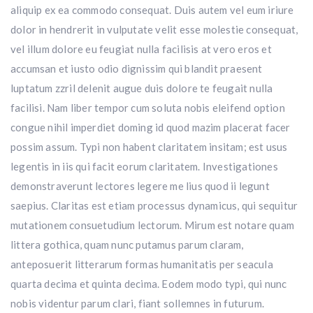
aliquip ex ea commodo consequat. Duis autem vel eum iriure
dolor in hendrerit in vulputate velit esse molestie consequat,
vel illum dolore eu feugiat nulla facilisis at vero eros et
accumsan et iusto odio dignissim qui blandit praesent
luptatum zzril delenit augue duis dolore te feugait nulla
facilisi. Nam liber tempor cum soluta nobis eleifend option
congue nihil imperdiet doming id quod mazim placerat facer
possim assum. Typi non habent claritatem insitam; est usus
legentis in iis qui facit eorum claritatem. Investigationes
demonstraverunt lectores legere me lius quod ii legunt
saepius. Claritas est etiam processus dynamicus, qui sequitur
mutationem consuetudium lectorum. Mirum est notare quam
littera gothica, quam nunc putamus parum claram,
anteposuerit litterarum formas humanitatis per seacula
quarta decima et quinta decima. Eodem modo typi, qui nunc
nobis videntur parum clari, fiant sollemnes in futurum.