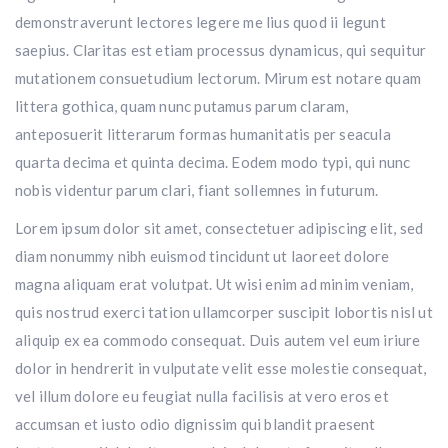
demonstraverunt lectores legere me lius quod ii legunt
saepius. Claritas est etiam processus dynamicus, qui sequitur
mutationem consuetudium lectorum. Mirum est notare quam
littera gothica, quam nunc putamus parum claram,
anteposuerit litterarum formas humanitatis per seacula
quarta decima et quinta decima. Eodem modo typi, qui nunc
nobis videntur parum clari, fiant sollemnes in futurum.
Lorem ipsum dolor sit amet, consectetuer adipiscing elit, sed
diam nonummy nibh euismod tincidunt ut laoreet dolore
magna aliquam erat volutpat. Ut wisi enim ad minim veniam,
quis nostrud exerci tation ullamcorper suscipit lobortis nisl ut
aliquip ex ea commodo consequat. Duis autem vel eum iriure
dolor in hendrerit in vulputate velit esse molestie consequat,
vel illum dolore eu feugiat nulla facilisis at vero eros et
accumsan et iusto odio dignissim qui blandit praesent