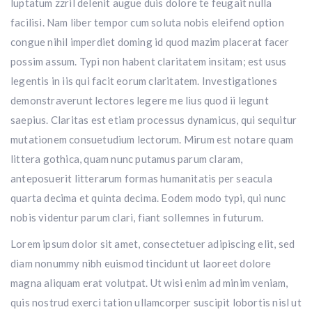
luptatum zzril delenit augue duis dolore te feugait nulla
facilisi. Nam liber tempor cum soluta nobis eleifend option
congue nihil imperdiet doming id quod mazim placerat facer
possim assum. Typi non habent claritatem insitam; est usus
legentis in iis qui facit eorum claritatem. Investigationes
demonstraverunt lectores legere me lius quod ii legunt
saepius. Claritas est etiam processus dynamicus, qui sequitur
mutationem consuetudium lectorum. Mirum est notare quam
littera gothica, quam nunc putamus parum claram,
anteposuerit litterarum formas humanitatis per seacula
quarta decima et quinta decima. Eodem modo typi, qui nunc
nobis videntur parum clari, fiant sollemnes in futurum.
Lorem ipsum dolor sit amet, consectetuer adipiscing elit, sed
diam nonummy nibh euismod tincidunt ut laoreet dolore
magna aliquam erat volutpat. Ut wisi enim ad minim veniam,
quis nostrud exerci tation ullamcorper suscipit lobortis nisl ut