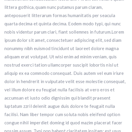
littera gothica, quam nunc putamus parum claram,
anteposuerit litterarum formas humanitatis per seacula
quarta decima et quinta decima. Eodem modo typi, qui nunc
nobis videntur parum clari, fiant sollemnes in futurum.Lorem
ipsum dolor sit amet, consectetuer adipiscing elit, sed diam
nonummy nibh euismod tincidunt ut laoreet dolore magna
aliquam erat volutpat. Ut wisi enim ad minim veniam, quis
nostrud exerci tation ullamcorper suscipit lobortis nisl ut
aliquip ex ea commodo consequat. Duis autem vel eum iriure
dolor in hendrerit in vulputate velit esse molestie consequat,
vel illum dolore eu feugiat nulla facilisis at vero eros et
accumsan et iusto odio dignissim qui blandit praesent
luptatum zzril delenit augue duis dolore te feugait nulla
facilisi. Nam liber tempor cum soluta nobis eleifend option
congue nihil imperdiet doming id quod mazim placerat facer
possim assum. Typi non habent claritatem insitam; est usus