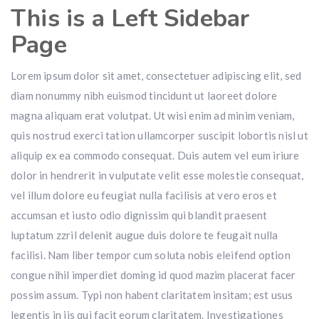
This is a Left Sidebar
Page
Lorem ipsum dolor sit amet, consectetuer adipiscing elit, sed
diam nonummy nibh euismod tincidunt ut laoreet dolore
magna aliquam erat volutpat. Ut wisi enim ad minim veniam,
quis nostrud exerci tation ullamcorper suscipit lobortis nisl ut
aliquip ex ea commodo consequat. Duis autem vel eum iriure
dolor in hendrerit in vulputate velit esse molestie consequat,
vel illum dolore eu feugiat nulla facilisis at vero eros et
accumsan et iusto odio dignissim qui blandit praesent
luptatum zzril delenit augue duis dolore te feugait nulla
facilisi. Nam liber tempor cum soluta nobis eleifend option
congue nihil imperdiet doming id quod mazim placerat facer
possim assum. Typi non habent claritatem insitam; est usus
legentis in iis qui facit eorum claritatem. Investigationes