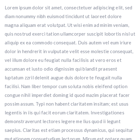
Lorem ipsum dolor sit amet, consectetuer adipiscing elit, sed
diam nonummy nibh euismod tincidunt ut laoreet dolore
magna aliquam erat volutpat. Ut wisi enim ad minim veniam,
quis nostrud exerci tation ullamcorper suscipit lobortis nisl ut
aliquip ex ea commodo consequat. Duis autem vel eum iriure
dolor in hendrerit in vulputate velit esse molestie consequat,
vel illum dolore eu feugiat nulla facilisis at vero eros et
accumsan et iusto odio dignissim qui blandit praesent
luptatum zzril delenit augue duis dolore te feugait nulla
facilisi. Nam liber tempor cum soluta nobis eleifend option
congue nihil imperdiet doming id quod mazim placerat facer
possim assum. Typi non habent claritatem insitam; est usus
legentis in iis qui facit eorum claritatem. Investigationes
demonstraverunt lectores legere me lius quod ii legunt
saepius. Claritas est etiam processus dynamicus, qui sequitur
mutationem consuetudium lectorum. Mirum est notare quam